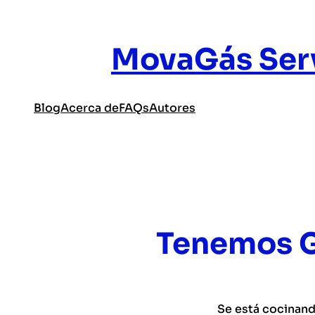
MovaGás Serv
Blog
Acerca de
FAQs
Autores
Tenemos G
Se está cocinand